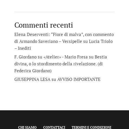
Commenti recenti
Elena Deserventi: “Fiore di malva”, con commento
di Armando Saveriano – Versipelle
su
Lucia Triolo
– Inediti
F. Giordano su «Atelier» - Mario Fresa
su
Bestia
divina, o lo stordimento della rivelazione. (di
Federica Giordano)
GIUSEPPINA LESA
su
AVVISO IMPORTANTE
CHI SIAMO
CONTATTACI
TERMINI E CONDIZIONI