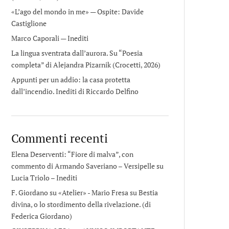
«L’ago del mondo in me» — Ospite: Davide
Castiglione
Marco Caporali — Inediti
La lingua sventrata dall’aurora. Su “Poesia
completa” di Alejandra Pizarnik (Crocetti, 2026)
Appunti per un addio: la casa protetta
dall’incendio. Inediti di Riccardo Delfino
Commenti recenti
Elena Deserventi: “Fiore di malva”, con
commento di Armando Saveriano – Versipelle
su
Lucia Triolo – Inediti
F. Giordano su «Atelier» - Mario Fresa
su
Bestia
divina, o lo stordimento della rivelazione. (di
Federica Giordano)