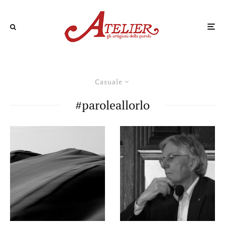
Casuale
#paroleallorlo