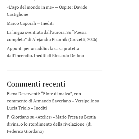
«L’ago del mondo in me» — Ospite: Davide
Castiglione
Marco Caporali — Inediti
La lingua sventrata dall’aurora. Su “Poesia
completa” di Alejandra Pizarnik (Crocetti, 2026)
Appunti per un addio: la casa protetta
dall’incendio. Inediti di Riccardo Delfino
Commenti recenti
Elena Deserventi: “Fiore di malva”, con
commento di Armando Saveriano – Versipelle
su
Lucia Triolo – Inediti
F. Giordano su «Atelier» - Mario Fresa
su
Bestia
divina, o lo stordimento della rivelazione. (di
Federica Giordano)