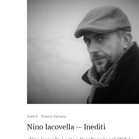
Inediti
Poesia italiana
Nino Iacovella — Inediti