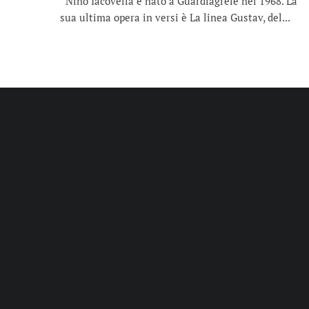
Nino Iacovella è nato a Guardiagrele nel 1968. La
sua ultima opera in versi è La linea Gustav, del...