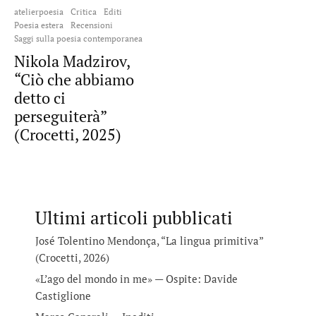
atelierpoesia
Critica
Editi
Poesia estera
Recensioni
Saggi sulla poesia contemporanea
Nikola Madzirov,
“Ciò che abbiamo
detto ci
perseguiterà”
(Crocetti, 2025)
Ultimi articoli pubblicati
José Tolentino Mendonça, “La lingua primitiva”
(Crocetti, 2026)
«L’ago del mondo in me» — Ospite: Davide
Castiglione