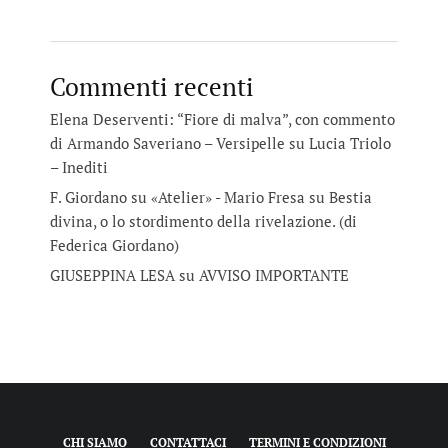
Commenti recenti
Elena Deserventi: “Fiore di malva”, con commento
di Armando Saveriano – Versipelle
su
Lucia Triolo
– Inediti
F. Giordano su «Atelier» - Mario Fresa
su
Bestia
divina, o lo stordimento della rivelazione. (di
Federica Giordano)
GIUSEPPINA LESA
su
AVVISO IMPORTANTE
CHI SIAMO
CONTATTACI
TERMINI E CONDIZIONI