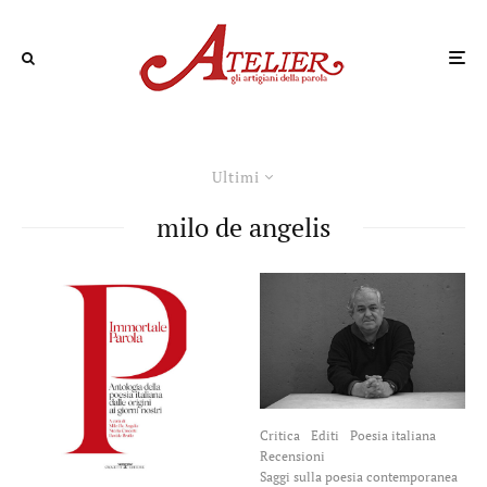
Ultimi
milo de angelis
Critica
Editi
Poesia italiana
Recensioni
Saggi sulla poesia contemporanea