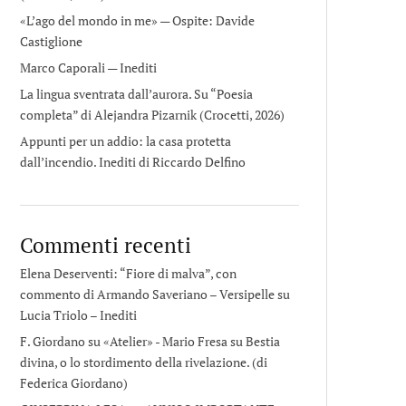
«L’ago del mondo in me» — Ospite: Davide
Castiglione
Marco Caporali — Inediti
La lingua sventrata dall’aurora. Su “Poesia
completa” di Alejandra Pizarnik (Crocetti, 2026)
Appunti per un addio: la casa protetta
dall’incendio. Inediti di Riccardo Delfino
Commenti recenti
Elena Deserventi: “Fiore di malva”, con
commento di Armando Saveriano – Versipelle
su
Lucia Triolo – Inediti
F. Giordano su «Atelier» - Mario Fresa
su
Bestia
divina, o lo stordimento della rivelazione. (di
Federica Giordano)