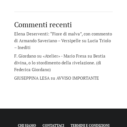
Commenti recenti
Elena Deserventi: “Fiore di malva”, con commento
di Armando Saveriano – Versipelle
su
Lucia Triolo
– Inediti
F. Giordano su «Atelier» - Mario Fresa
su
Bestia
divina, o lo stordimento della rivelazione. (di
Federica Giordano)
GIUSEPPINA LESA
su
AVVISO IMPORTANTE
CHI SIAMO
CONTATTACI
TERMINI E CONDIZIONI