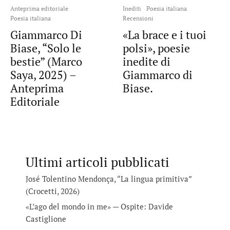
Anteprima editoriale
Inediti
Poesia italiana
Poesia italiana
Recensioni
Giammarco Di
«La brace e i tuoi
Biase, “Solo le
polsi», poesie
bestie” (Marco
inedite di
Saya, 2025) –
Giammarco di
Anteprima
Biase.
Editoriale
Ultimi articoli pubblicati
José Tolentino Mendonça, “La lingua primitiva”
(Crocetti, 2026)
«L’ago del mondo in me» — Ospite: Davide
Castiglione