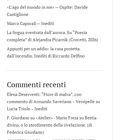
«L’ago del mondo in me» — Ospite: Davide
Castiglione
Marco Caporali — Inediti
La lingua sventrata dall’aurora. Su “Poesia
completa” di Alejandra Pizarnik (Crocetti, 2026)
Appunti per un addio: la casa protetta
dall’incendio. Inediti di Riccardo Delfino
Commenti recenti
Elena Deserventi: “Fiore di malva”, con
commento di Armando Saveriano – Versipelle
su
Lucia Triolo – Inediti
F. Giordano su «Atelier» - Mario Fresa
su
Bestia
divina, o lo stordimento della rivelazione. (di
Federica Giordano)