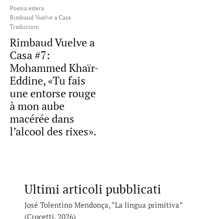
Poesia estera
Rimbaud Vuelve a Casa
Traduzioni
Rimbaud Vuelve a
Casa #7:
Mohammed Khaïr-
Eddine, «Tu fais
une entorse rouge
à mon aube
macérée dans
l’alcool des rixes».
Ultimi articoli pubblicati
José Tolentino Mendonça, “La lingua primitiva”
(Crocetti, 2026)