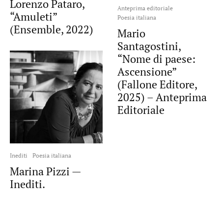
Lorenzo Pataro,
Anteprima editoriale
“Amuleti”
Poesia italiana
(Ensemble, 2022)
Mario
Santagostini,
“Nome di paese:
Ascensione”
(Fallone Editore,
2025) – Anteprima
Editoriale
Inediti
Poesia italiana
Marina Pizzi —
Inediti.