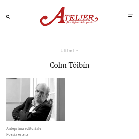
Ultimi
Colm Tóibín
Anteprima editoriale
Poesia estera