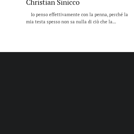
Christian Sinicco
Io penso effettivamente con la penna, perché la
mia testa spesso non sa nulla di ciò che la...