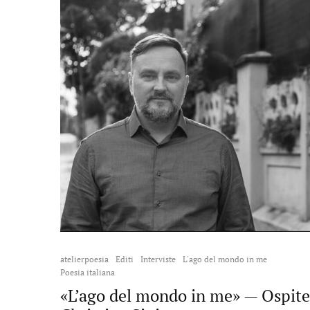
atelierpoesia
Editi
Interviste
L'ago del mondo in me
Poesia italiana
«L’ago del mondo in me» — Ospite