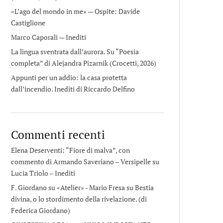
«L’ago del mondo in me» — Ospite: Davide
Castiglione
Marco Caporali — Inediti
La lingua sventrata dall’aurora. Su “Poesia
completa” di Alejandra Pizarnik (Crocetti, 2026)
Appunti per un addio: la casa protetta
dall’incendio. Inediti di Riccardo Delfino
Commenti recenti
Elena Deserventi: “Fiore di malva”, con
commento di Armando Saveriano – Versipelle
su
Lucia Triolo – Inediti
F. Giordano su «Atelier» - Mario Fresa
su
Bestia
divina, o lo stordimento della rivelazione. (di
Federica Giordano)