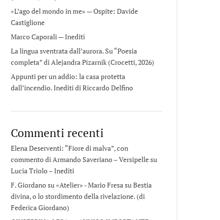
«L’ago del mondo in me» — Ospite: Davide
Castiglione
Marco Caporali — Inediti
La lingua sventrata dall’aurora. Su “Poesia
completa” di Alejandra Pizarnik (Crocetti, 2026)
Appunti per un addio: la casa protetta
dall’incendio. Inediti di Riccardo Delfino
Commenti recenti
Elena Deserventi: “Fiore di malva”, con
commento di Armando Saveriano – Versipelle
su
Lucia Triolo – Inediti
F. Giordano su «Atelier» - Mario Fresa
su
Bestia
divina, o lo stordimento della rivelazione. (di
Federica Giordano)