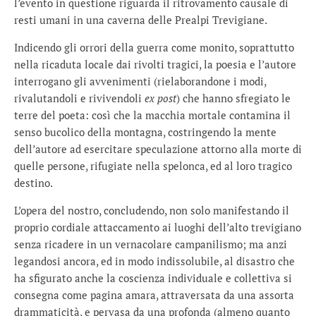
l’evento in questione riguarda il ritrovamento causale di
resti umani in una caverna delle Prealpi Trevigiane.
Indicendo gli orrori della guerra come monito, soprattutto
nella ricaduta locale dai rivolti tragici, la poesia e l’autore
interrogano gli avvenimenti (rielaborandone i modi,
rivalutandoli e rivivendoli
ex post
) che hanno sfregiato le
terre del poeta: così che la macchia mortale contamina il
senso bucolico della montagna, costringendo la mente
dell’autore ad esercitare speculazione attorno alla morte di
quelle persone, rifugiate nella spelonca, ed al loro tragico
destino.
L’opera del nostro, concludendo, non solo manifestando il
proprio cordiale attaccamento ai luoghi dell’alto trevigiano
senza ricadere in un vernacolare campanilismo; ma anzi
legandosi ancora, ed in modo indissolubile, al disastro che
ha sfigurato anche la coscienza individuale e collettiva si
consegna come pagina amara, attraversata da una assorta
drammaticità, e pervasa da una profonda (almeno quanto