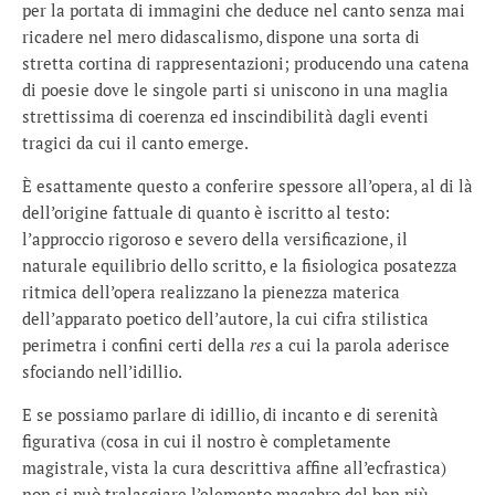
per la portata di immagini che deduce nel canto senza mai
ricadere nel mero didascalismo, dispone una sorta di
stretta cortina di rappresentazioni; producendo una catena
di poesie dove le singole parti si uniscono in una maglia
strettissima di coerenza ed inscindibilità dagli eventi
tragici da cui il canto emerge.
È esattamente questo a conferire spessore all’opera, al di là
dell’origine fattuale di quanto è iscritto al testo:
l’approccio rigoroso e severo della versificazione, il
naturale equilibrio dello scritto, e la fisiologica posatezza
ritmica dell’opera realizzano la pienezza materica
dell’apparato poetico dell’autore, la cui cifra stilistica
perimetra i confini certi della
res
a cui la parola aderisce
sfociando nell’idillio.
E se possiamo parlare di idillio, di incanto e di serenità
figurativa (cosa in cui il nostro è completamente
magistrale, vista la cura descrittiva affine all’ecfrastica)
non si può tralasciare l’elemento macabro del ben più