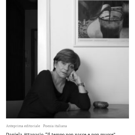
Anteprima editoriale
Poesia italiana
Daniela Attanasio, “Il tempo non nasce e non muore”