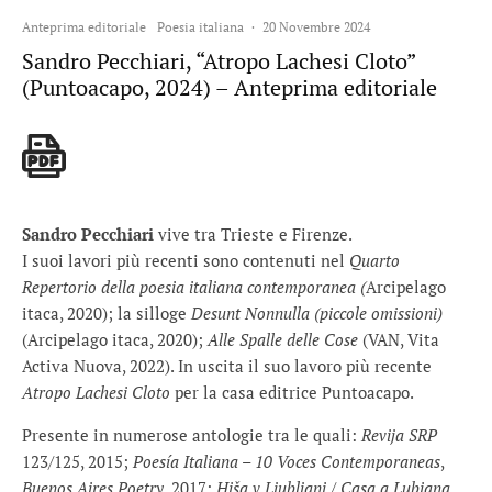
Anteprima editoriale
Poesia italiana
·
20 Novembre 2024
Sandro Pecchiari, “Atropo Lachesi Cloto”
(Puntoacapo, 2024) – Anteprima editoriale
Sandro Pecchiari
vive tra Trieste e Firenze.
I suoi lavori più recenti sono contenuti nel
Quarto
Repertorio della poesia italiana contemporanea (
Arcipelago
itaca, 2020); la silloge
Desunt Nonnulla (piccole omissioni)
(Arcipelago itaca, 2020);
Alle Spalle delle Cose
(VAN, Vita
Activa Nuova, 2022). In uscita il suo lavoro più recente
Atropo Lachesi Cloto
per la casa editrice Puntoacapo.
Presente in numerose antologie tra le quali:
Revija SRP
123/125, 2015;
Poesía Italiana – 10 Voces Contemporaneas
,
Buenos Aires Poetry
, 2017;
Hiša v Ljubljani / Casa a Lubiana
,