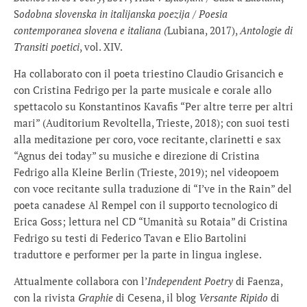
S
odobna slovenska in italijanska poezija
/
Poesia
contemporanea slovena e italiana (
Lubiana, 2017),
Antologie di
Transiti poetici
, vol. XIV.
Ha collaborato con il poeta triestino Claudio Grisancich e
con Cristina Fedrigo per la parte musicale e corale allo
spettacolo su Konstantinos Kavafis “Per altre terre per altri
mari” (Auditorium Revoltella, Trieste, 2018); con suoi testi
alla meditazione per coro, voce recitante, clarinetti e sax
“Agnus dei today” su musiche e direzione di Cristina
Fedrigo alla Kleine Berlin (Trieste, 2019); nel videopoem
con voce recitante sulla traduzione di “I’ve in the Rain” del
poeta canadese Al Rempel con il supporto tecnologico di
Erica Goss; lettura nel CD “Umanità su Rotaia” di Cristina
Fedrigo su testi di Federico Tavan e Elio Bartolini
traduttore e performer per la parte in lingua inglese.
Attualmente collabora con l’
Independent Poetry
di Faenza,
con la rivista
Graphie
di Cesena, il blog
Versante Ripido
di