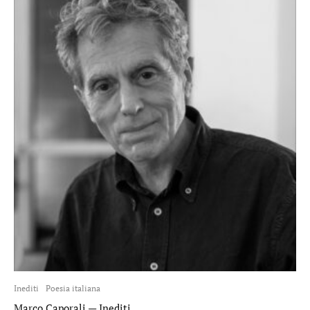
Inediti
Poesia italiana
Marco Caporali — Inediti