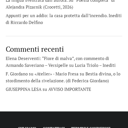
La lingua sventrata dall’aurora. Su “Poesia completa” di
Alejandra Pizarnik (Crocetti, 2026)
Appunti per un addio: la casa protetta dall’incendio. Inediti
di Riccardo Delfino
Commenti recenti
Elena Deserventi: “Fiore di malva”, con commento di
Armando Saveriano – Versipelle
su
Lucia Triolo – Inediti
F. Giordano su «Atelier» - Mario Fresa
su
Bestia divina, o lo
stordimento della rivelazione. (di Federica Giordano)
GIUSEPPINA LESA
su
AVVISO IMPORTANTE