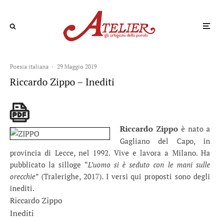
Mario Famularo
è nato nel 1983 a Napoli. Esercita la professione di avvocato a Trieste.
Ha realizzato il portale dedicato alla poesia e alla critica letteraria Kerberos Bookstore. Ha curato
la pubblicazione e la diffusione del “Breviario di metrica di base per pigri” (2014), organizzato le
selezioni per le antologie di poesia “Arenae Florilegium”, Volumi I (2014) e II (2015), e seguito
l’iniziativa “Kerberos Gymnasium”. Collabora con il sito “Laboratori Poesia" e con la rivista
trimestrale Atelier. Ha pubblicato: "L’incoscienza del letargo" (Oèdipus, 2018). A giugno uscirà il
suo nuovo libro, Fav?te linguis, per Ladolfi editore.
Poesia italiana
·
29 Maggio 2019
Riccardo Zippo – Inediti
Riccardo Zippo
è nato a
Gagliano del Capo, in
provincia di Lecce, nel 1992. Vive e lavora a Milano. Ha
pubblicato la silloge “
L’uomo si è seduto con le mani sulle
orecchie
” (Tralerighe, 2017). I versi qui proposti sono degli
inediti.
Riccardo Zippo
Inediti