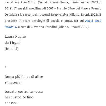
narrativa)
Antartide
e
Quando verrai
(Roma, minimum fax 2009 e
2011),
Sirene
(Milano, Einaudi 2007 – Premio Libro del Mare e Premio
Dedalus) e la raccolta di racconti
Sleepwalking
(Milano, Sironi, 2002). È
presente in varie antologie di poesia e prosa, tra cui
Nuovi poeti
italiani 6
, a cura di Giovanna Rosadini (Milano, Einaudi 2012).
Laura Pugno
da
I legni
(inediti)
*
forma più felice di altre
e materia,
toccata, costruita –cosa
hai custodito fino
adesso –