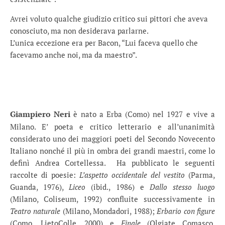
Avrei voluto qualche giudizio critico sui pittori che aveva
conosciuto, ma non desiderava parlarne.
L’unica eccezione era per Bacon, “Lui faceva quello che
facevamo anche noi, ma da maestro”.
Giampiero Neri
è nato a Erba (Como) nel 1927 e vive a
Milano. E’ poeta e critico letterario e all’unanimità
considerato uno dei maggiori poeti del Secondo Novecento
Italiano nonché il più in ombra dei grandi maestri, come lo
definì Andrea Cortellessa. Ha pubblicato le seguenti
raccolte di poesie:
L’aspetto occidentale del vestito
(Parma,
Guanda, 1976),
Liceo
(ibid., 1986) e
Dallo stesso luogo
(Milano, Coliseum, 1992) confluite successivamente in
Teatro naturale
(Milano, Mondadori, 1988);
Erbario con figure
(Como, LietoColle, 2000) e
Finale
(Olgiate Comasco,