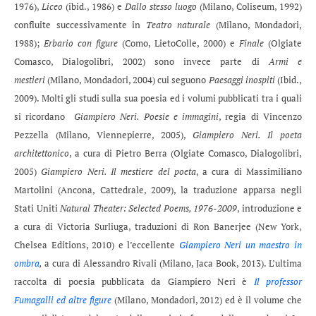
1976),
Liceo
(ibid., 1986) e
Dallo stesso luogo
(Milano, Coliseum, 1992)
confluite successivamente in
Teatro naturale
(Milano, Mondadori,
1988);
Erbario con figure
(Como, LietoColle, 2000) e
Finale
(Olgiate
Comasco, Dialogolibri, 2002) sono invece parte di
Armi e
mestieri
(Milano, Mondadori, 2004) cui seguono
Paesaggi inospiti
(Ibid.,
2009). Molti gli studi sulla sua poesia ed i volumi pubblicati tra i quali
si ricordano
Giampiero Neri. Poesie e immagini
, regia di Vincenzo
Pezzella (Milano, Viennepierre, 2005),
Giampiero Neri. Il poeta
architettonico
, a cura di Pietro Berra (Olgiate Comasco, Dialogolibri,
2005)
Giampiero Neri. Il mestiere del poeta
, a cura di Massimiliano
Martolini (Ancona, Cattedrale, 2009), la traduzione apparsa negli
Stati Uniti
Natural Theater: Selected Poems, 1976-2009
, introduzione e
a cura di Victoria Surliuga, traduzioni di Ron Banerjee (New York,
Chelsea Editions, 2010) e l’eccellente
Giampiero Neri un maestro in
ombra
,
a cura di Alessandro Rivali (Milano, Jaca Book, 2013). L’ultima
raccolta di poesia pubblicata da Giampiero Neri è
Il professor
Fumagalli ed altre figure
(Milano, Mondadori, 2012) ed è il volume che