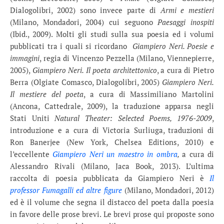
Dialogolibri, 2002) sono invece parte di
Armi e mestieri
(Milano, Mondadori, 2004) cui seguono
Paesaggi inospiti
(Ibid., 2009). Molti gli studi sulla sua poesia ed i volumi
pubblicati tra i quali si ricordano
Giampiero Neri. Poesie e
immagini
, regia di Vincenzo Pezzella (Milano, Viennepierre,
2005),
Giampiero Neri. Il poeta architettonico
, a cura di Pietro
Berra (Olgiate Comasco, Dialogolibri, 2005)
Giampiero Neri.
Il mestiere del poeta
, a cura di Massimiliano Martolini
(Ancona, Cattedrale, 2009), la traduzione apparsa negli
Stati Uniti
Natural Theater: Selected Poems, 1976-2009
,
introduzione e a cura di Victoria Surliuga, traduzioni di
Ron Banerjee (New York, Chelsea Editions, 2010) e
l’eccellente
Giampiero Neri un maestro in ombra
,
a cura di
Alessandro Rivali (Milano, Jaca Book, 2013). L’ultima
raccolta di poesia pubblicata da Giampiero Neri è
Il
professor Fumagalli ed altre figure
(Milano, Mondadori, 2012)
ed è il volume che segna il distacco del poeta dalla poesia
in favore delle prose brevi. Le brevi prose qui proposte sono