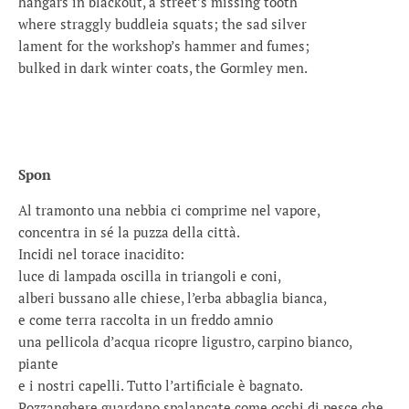
hangars in blackout, a street’s missing tooth
where straggly buddleia squats; the sad silver
lament for the workshop’s hammer and fumes;
bulked in dark winter coats, the Gormley men.
Spon
Al tramonto una nebbia ci comprime nel vapore,
concentra in sé la puzza della città.
Incidi nel torace inacidito:
luce di lampada oscilla in triangoli e coni,
alberi bussano alle chiese, l’erba abbaglia bianca,
e come terra raccolta in un freddo amnio
una pellicola d’acqua ricopre ligustro, carpino bianco,
piante
e i nostri capelli. Tutto l’artificiale è bagnato.
Pozzanghere guardano spalancate come occhi di pesce che