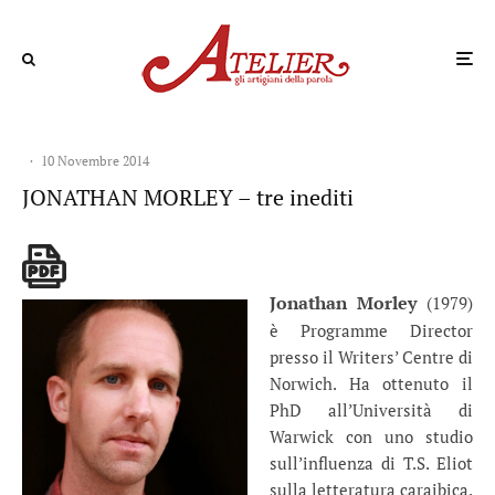
·
10 Novembre 2014
JONATHAN MORLEY – tre inediti
Jonathan Morley
(1979)
è Programme Director
presso il Writers’ Centre di
Norwich. Ha ottenuto il
PhD all’Università di
Warwick con uno studio
sull’influenza di T.S. Eliot
sulla letteratura caraibica.