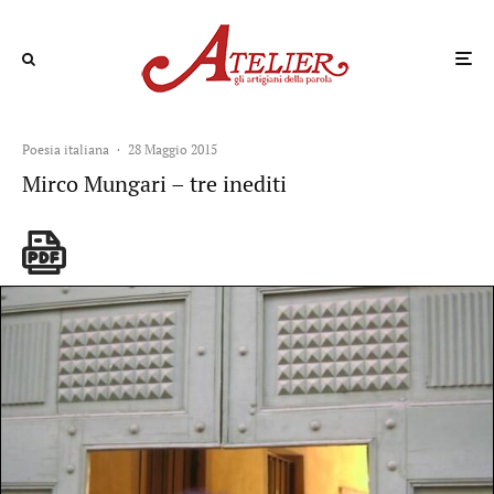
Bernardo Pacini
(1987), vive a Firenze. Ha pubblicato
Cos'è il rosso
(Firenze,
Edizioni della Meridiana, 2013; con una introduzione di Gianfranco Lauretano) con cui ha vinto,
tra gli altri, il premio "Sertoli Salis Opera Prima", il premio "Antica Badia di San Savino" e il
premio "Beppe Manfredi". È stato finalista del premio "Ceppo under 35 - Luca Giachi". È inoltre
incluso nell'antologia
La consolazione della poesia
, uscita per Ianieri Edizioni nel 2015.
Attualmente collabora con le riviste on-line «Quid Culturae», «Atelier» e «ClanDestino». La
sezione qui presentata è parte della suite
Per favore rimanete nell'ombra
pubblicato il 27 maggio
2015 per Origini edizioni d'arte.
Poesia italiana
·
28 Maggio 2015
Mirco Mungari – tre inediti