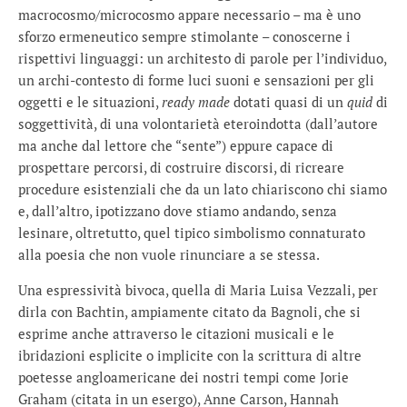
macrocosmo/microcosmo appare necessario – ma è uno
sforzo ermeneutico sempre stimolante – conoscerne i
rispettivi linguaggi: un architesto di parole per l’individuo,
un archi-contesto di forme luci suoni e sensazioni per gli
oggetti e le situazioni,
ready made
dotati quasi di un
quid
di
soggettività, di una volontarietà eteroindotta (dall’autore
ma anche dal lettore che “sente”) eppure capace di
prospettare percorsi, di costruire discorsi, di ricreare
procedure esistenziali che da un lato chiariscono chi siamo
e, dall’altro, ipotizzano dove stiamo andando, senza
lesinare, oltretutto, quel tipico simbolismo connaturato
alla poesia che non vuole rinunciare a se stessa.
Una espressività bivoca, quella di Maria Luisa Vezzali, per
dirla con Bachtin, ampiamente citato da Bagnoli, che si
esprime anche attraverso le citazioni musicali e le
ibridazioni esplicite o implicite con la scrittura di altre
poetesse angloamericane dei nostri tempi come Jorie
Graham (citata in un esergo), Anne Carson, Hannah