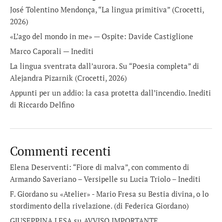
José Tolentino Mendonça, “La lingua primitiva” (Crocetti,
2026)
«L’ago del mondo in me» — Ospite: Davide Castiglione
Marco Caporali — Inediti
La lingua sventrata dall’aurora. Su “Poesia completa” di
Alejandra Pizarnik (Crocetti, 2026)
Appunti per un addio: la casa protetta dall’incendio. Inediti
di Riccardo Delfino
Commenti recenti
Elena Deserventi: “Fiore di malva”, con commento di
Armando Saveriano – Versipelle
su
Lucia Triolo – Inediti
F. Giordano su «Atelier» - Mario Fresa
su
Bestia divina, o lo
stordimento della rivelazione. (di Federica Giordano)
GIUSEPPINA LESA
su
AVVISO IMPORTANTE