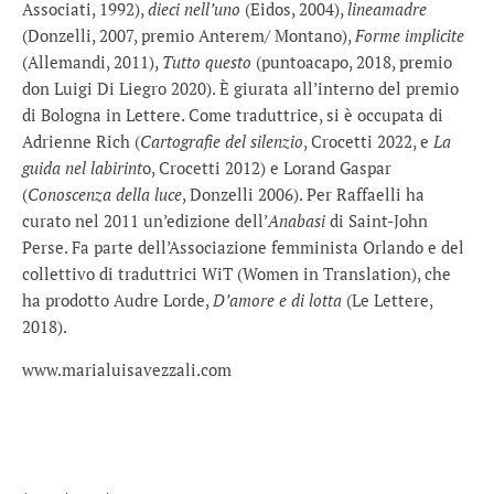
Associati, 1992),
dieci nell’uno
(Eidos, 2004),
lineamadre
(Donzelli, 2007, premio Anterem/ Montano),
Forme implicite
(Allemandi, 2011),
Tutto questo
(puntoacapo, 2018, premio
don Luigi Di Liegro 2020). È giurata all’interno del premio
di Bologna in Lettere. Come traduttrice, si è occupata di
Adrienne Rich (
Cartografie del silenzio
, Crocetti 2022, e
La
guida nel labirint
o, Crocetti 2012) e Lorand Gaspar
(
Conoscenza della luce
, Donzelli 2006). Per Raffaelli ha
curato nel 2011 un’edizione dell’
Anabasi
di Saint-John
Perse. Fa parte dell’Associazione femminista Orlando e del
collettivo di traduttrici WiT (Women in Translation), che
ha prodotto Audre Lorde,
D’amore e di lotta
(Le Lettere,
2018).
www.marialuisavezzali.com