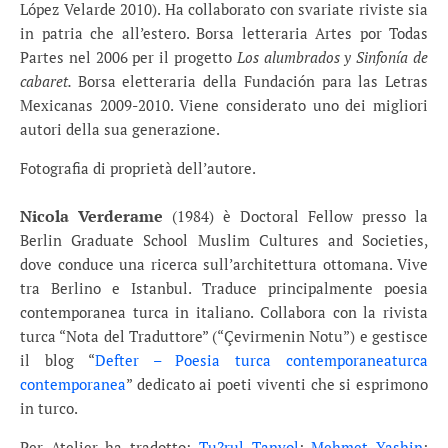
López Velarde 2010). Ha collaborato con svariate riviste sia
in patria che all’estero. Borsa letteraria Artes por Todas
Partes nel 2006 per il progetto
Los alumbrados y Sinfonía de
cabaret.
Borsa eletteraria della Fundación para las Letras
Mexicanas 2009-2010. Viene considerato uno dei migliori
autori della sua generazione.
Fotografia di proprietà dell’autore.
Nicola Verderame
(1984) è Doctoral Fellow presso la
Berlin Graduate School Muslim Cultures and Societies,
dove conduce una ricerca sull’architettura ottomana. Vive
tra Berlino e Istanbul. Traduce principalmente poesia
contemporanea turca in italiano. Collabora con la rivista
turca “Nota del Traduttore” (“Çevirmenin Notu”) e gestisce
il blog “
Defter – Poesia turca contemporaneaturca
contemporanea
” dedicato ai poeti viventi che si esprimono
in turco.
Per Atelier ha tradotto:
Tu?rul Tanyol
;
Mehmet Yashin
;