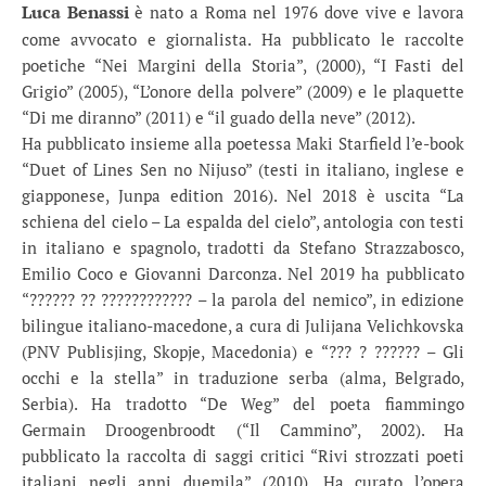
Luca Benassi
è nato a Roma nel 1976 dove vive e lavora
come avvocato e giornalista. Ha pubblicato le raccolte
poetiche “Nei Margini della Storia”, (2000), “I Fasti del
Grigio” (2005), “L’onore della polvere” (2009) e le plaquette
“Di me diranno” (2011) e “il guado della neve” (2012).
Ha pubblicato insieme alla poetessa Maki Starfield l’e-book
“Duet of Lines Sen no Nijuso” (testi in italiano, inglese e
giapponese, Junpa edition 2016). Nel 2018 è uscita “La
schiena del cielo – La espalda del cielo”, antologia con testi
in italiano e spagnolo, tradotti da Stefano Strazzabosco,
Emilio Coco e Giovanni Darconza. Nel 2019 ha pubblicato
“?????? ?? ???????????? – la parola del nemico”, in edizione
bilingue italiano-macedone, a cura di Julijana Velichkovska
(PNV Publisjing, Skopje, Macedonia) e “??? ? ?????? – Gli
occhi e la stella” in traduzione serba (alma, Belgrado,
Serbia). Ha tradotto “De Weg” del poeta fiammingo
Germain Droogenbroodt (“Il Cammino”, 2002). Ha
pubblicato la raccolta di saggi critici “Rivi strozzati poeti
italiani negli anni duemila” (2010). Ha curato l’opera