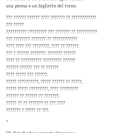
una penna e un biglietto del treno.
??? ?????? ?????? ???? ??????? ?? ????????????
??? ?????
?????????? ????????? ??? ??????? ?? ??????????
??? ???????? ??????? ?? ????????????
???? ???? ??? ????????, ???? ?? ??????.
??? ? ?????? ???????: ??????? ??????
???? ?? ?????????? ????????? ??????
?????? ?????? ??? ?? ??????
???? ????? ??? ??????.
????? ??????????, ????? ?????? ?? ?????,
????? ????? ?????????, ???? ?????????
?????? ?? ?????? ?? ???????.
????? ?? ?? ??????? ?? ??? ????
??????? ? ????? ?? ???.
*