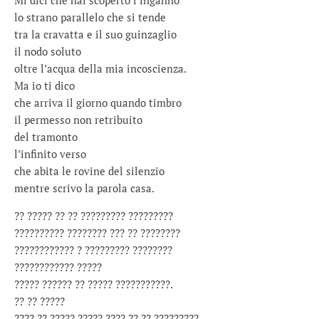
Mi dici che hai scoperto l’inganno
lo strano parallelo che si tende
tra la cravatta e il suo guinzaglio
il nodo soluto
oltre l’acqua della mia incoscienza.
Ma io ti dico
che arriva il giorno quando timbro
il permesso non retribuito
del tramonto
l’infinito verso
che abita le rovine del silenzio
mentre scrivo la parola casa.
?? ????? ?? ?? ????????? ?????????
?????????? ???????? ??? ?? ????????
???????????? ? ????????? ????????
???????????? ?????
????? ?????? ?? ????? ???????????.
?? ?? ?????
???? ?? ????? ????? ???? ?? ?? ?????????