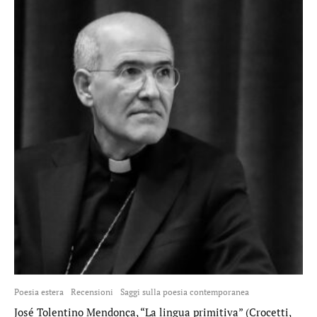
Poesia estera
Recensioni
Saggi sulla poesia contemporanea
José Tolentino Mendonça, “La lingua primitiva” (Crocetti,