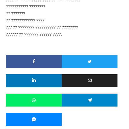
??????????? ????????
?? ???????
?? ???????????? ????
??? ?? ???????? ?????????? ?? ????????
?????? ?? ??????? ?????? ????.