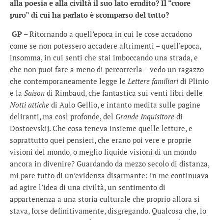
alla poesia e alla civiltà il suo lato erudito? Il “cuore
puro” di cui ha parlato è scomparso del tutto?
GP
– Ritornando a quell’epoca in cui le cose accadono
come se non potessero accadere altrimenti – quell’epoca,
insomma, in cui senti che stai imboccando una strada, e
che non puoi fare a meno di percorrerla – vedo un ragazzo
che contemporaneamente legge le
Lettere familiari
di Plinio
e la
Saison
di Rimbaud, che fantastica sui venti libri delle
Notti attiche
di Aulo Gellio, e intanto medita sulle pagine
deliranti, ma così profonde, del
Grande Inquisitore
di
Dostoevskij. Che cosa teneva insieme quelle letture, e
soprattutto quei pensieri, che erano poi vere e proprie
visioni del mondo, o meglio liquide visioni di un mondo
ancora in divenire? Guardando da mezzo secolo di distanza,
mi pare tutto di un’evidenza disarmante: in me continuava
ad agire l’idea di una civiltà, un sentimento di
appartenenza a una storia culturale che proprio allora si
stava, forse definitivamente, disgregando. Qualcosa che, lo