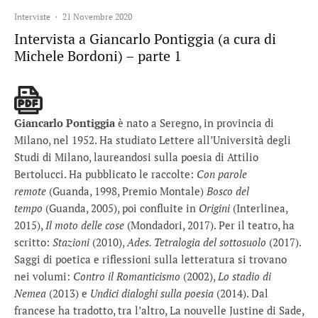
Interviste
·
21 Novembre 2020
Intervista a Giancarlo Pontiggia (a cura di
Michele Bordoni) – parte 1
Giancarlo Pontiggia
è nato a Seregno, in provincia di
Milano, nel 1952. Ha studiato Lettere all’Università degli
Studi di Milano, laureandosi sulla poesia di Attilio
Bertolucci. Ha pubblicato le raccolte:
Con parole
remote
(Guanda, 1998, Premio Montale)
Bosco del
tempo
(Guanda, 2005), poi confluite in
Origini
(Interlinea,
2015),
Il moto delle cose
(Mondadori, 2017). Per il teatro, ha
scritto:
Stazioni
(2010),
Ades. Tetralogia del sottosuolo
(2017).
Saggi di poetica e riflessioni sulla letteratura si trovano
nei volumi:
Contro il Romanticismo
(2002),
Lo stadio di
Nemea
(2013) e
Undici dialoghi sulla poesia
(2014). Dal
francese ha tradotto, tra l’altro, La nouvelle Justine di Sade,