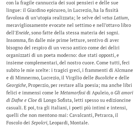
con la fragile cannuccia dei suoi pensieri e delle sue
lingue: il Giardino epicureo, in Lucrezio, ha la fissità
favolosa di un’utopia realizzata; le selve del
vetus Latium
,
meravigliosamente evocate nel settimo e nell’ottavo libro
dell’
Eneide
, sono fatte della stessa materia dei sogni.
Insomma, fin dalle mie prime letture, sentivo di aver
bisogno del respiro di un verso antico come dei deliri
organizzati di un poeta moderno: due stati opposti, e
insieme complementari, del nostro cuore. Come tutti, feci
subito le mie scelte: i tragici greci, i frammenti di Alcmane
e di Mimnermo, Lucrezio, il Virgilio delle
Bucoliche
e delle
Georgiche
, Properzio, per restare alla poesia; ma anche libri
felici e immensi come le
Metamorfosi
di Apuleio, o
Gli amori
di Dafne e Cloe
di Longo Sofista, letti spesso su edizioncine
casuali. E poi, tra gli italiani, i poeti più intimi e intensi,
quelli che non mentono mai: Cavalcanti, Petrarca, il
Foscolo dei
Sepolcri
, Leopardi, Montale.