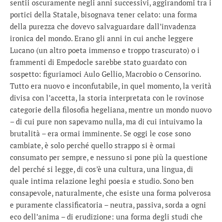
sentii oscuramente negli anni successivi, aggirandomi tra i
portici della Statale, bisognava tener celato: una forma
della purezza che dovevo salvaguardare dall’invadenza
ironica del mondo. Erano gli anni in cui anche leggere
Lucano (un altro poeta immenso e troppo trascurato) o i
frammenti di Empedocle sarebbe stato guardato con
sospetto: figuriamoci Aulo Gellio, Macrobio o Censorino.
Tutto era nuovo e inconfutabile, in quel momento, la verità
divisa con l’accetta, la storia interpretata con le rovinose
categorie della filosofia hegeliana, mentre un mondo nuovo
– di cui pure non sapevamo nulla, ma di cui intuivamo la
brutalità – era ormai imminente. Se oggi le cose sono
cambiate, è solo perché quello strappo si è ormai
consumato per sempre, e nessuno si pone più la questione
del perché si legge, di cos’è una cultura, una lingua, di
quale intima relazione leghi poesia e studio. Sono ben
consapevole, naturalmente, che esiste una forma polverosa
e puramente classificatoria – neutra, passiva, sorda a ogni
eco dell’anima – di erudizione: una forma degli studi che