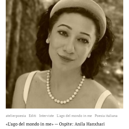
atelierpoesia
Editi
Interviste
L'ago del mondo in me
Poesia italiana
«L’ago del mondo in me» — Ospite: Anila Hanxhari