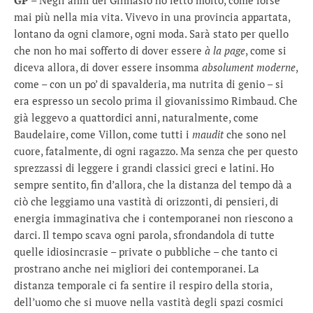
GP
– Negli anni del Ginnasio ho letto molto, come forse
mai più nella mia vita. Vivevo in una provincia appartata,
lontano da ogni clamore, ogni moda. Sarà stato per quello
che non ho mai sofferto di dover essere
à la page
, come si
diceva allora, di dover essere insomma
absolument moderne
,
come – con un po’ di spavalderia, ma nutrita di genio – si
era espresso un secolo prima il giovanissimo Rimbaud. Che
già leggevo a quattordici anni, naturalmente, come
Baudelaire, come Villon, come tutti i
maudit
che sono nel
cuore, fatalmente, di ogni ragazzo. Ma senza che per questo
sprezzassi di leggere i grandi classici greci e latini. Ho
sempre sentito, fin d’allora, che la distanza del tempo dà a
ciò che leggiamo una vastità di orizzonti, di pensieri, di
energia immaginativa che i contemporanei non riescono a
darci. Il tempo scava ogni parola, sfrondandola di tutte
quelle idiosincrasie – private o pubbliche – che tanto ci
prostrano anche nei migliori dei contemporanei. La
distanza temporale ci fa sentire il respiro della storia,
dell’uomo che si muove nella vastità degli spazi cosmici