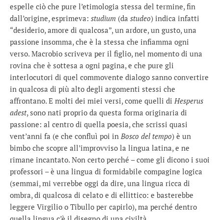
espelle ciò che pure l’etimologia stessa del termine, fin
dall’origine, esprimeva:
studium
(da
studeo
) indica infatti
“desiderio, amore di qualcosa”, un ardore, un gusto, una
passione insomma, che è la stessa che infiamma ogni
verso. Macrobio scriveva per il figlio, nel momento di una
rovina che è sottesa a ogni pagina, e che pure gli
interlocutori di quel commovente dialogo sanno convertire
in qualcosa di più alto degli argomenti stessi che
affrontano. E molti dei miei versi, come quelli di
Hesperus
adest
, sono nati proprio da questa forma originaria di
passione: al centro di quella poesia, che scrissi quasi
vent’anni fa (e che confluì poi in
Bosco del tempo
) è un
bimbo che scopre all’improvviso la lingua latina, e ne
rimane incantato. Non certo perché – come gli dicono i suoi
professori – è una lingua di formidabile compagine logica
(semmai, mi verrebbe oggi da dire, una lingua ricca di
ombra, di qualcosa di celato e di ellittico: e basterebbe
leggere Virgilio o Tibullo per capirlo), ma perché dentro
quella lingua c’è il disegno di una civiltà.