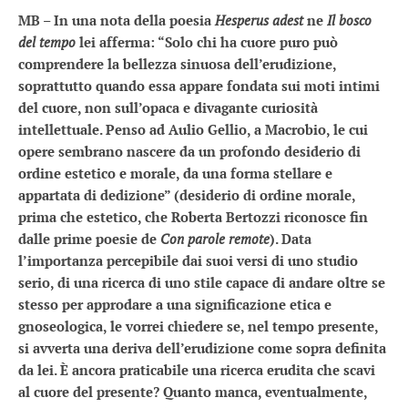
MB – In una nota della poesia
Hesperus adest
ne
Il bosco
del tempo
lei afferma: “Solo chi ha cuore puro può
comprendere la bellezza sinuosa dell’erudizione,
soprattutto quando essa appare fondata sui moti intimi
del cuore, non sull’opaca e divagante curiosità
intellettuale. Penso ad Aulio Gellio, a Macrobio, le cui
opere sembrano nascere da un profondo desiderio di
ordine estetico e morale, da una forma stellare e
appartata di dedizione” (desiderio di ordine morale,
prima che estetico, che Roberta Bertozzi riconosce fin
dalle prime poesie de
Con parole remote
). Data
l’importanza percepibile dai suoi versi di uno studio
serio, di una ricerca di uno stile capace di andare oltre se
stesso per approdare a una significazione etica e
gnoseologica, le vorrei chiedere se, nel tempo presente,
si avverta una deriva dell’erudizione come sopra definita
da lei. È ancora praticabile una ricerca erudita che scavi
al cuore del presente? Quanto manca, eventualmente,