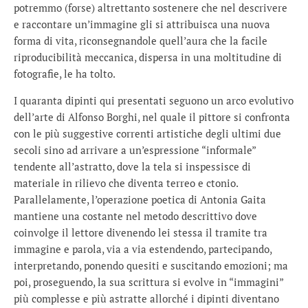
potremmo (forse) altrettanto sostenere che nel descrivere
e raccontare un’immagine gli si attribuisca una nuova
forma di vita, riconsegnandole quell’aura che la facile
riproducibilità meccanica, dispersa in una moltitudine di
fotografie, le ha tolto.
I quaranta dipinti qui presentati seguono un arco evolutivo
dell’arte di Alfonso Borghi, nel quale il pittore si confronta
con le più suggestive correnti artistiche degli ultimi due
secoli sino ad arrivare a un’espressione “informale”
tendente all’astratto, dove la tela si inspessisce di
materiale in rilievo che diventa terreo e ctonio.
Parallelamente, l’operazione poetica di Antonia Gaita
mantiene una costante nel metodo descrittivo dove
coinvolge il lettore divenendo lei stessa il tramite tra
immagine e parola, via a via estendendo, partecipando,
interpretando, ponendo quesiti e suscitando emozioni; ma
poi, proseguendo, la sua scrittura si evolve in “immagini”
più complesse e più astratte allorché i dipinti diventano