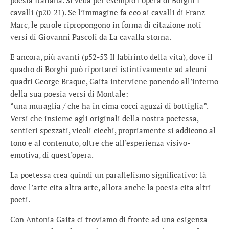
poesia Italiana. Si veda per esempio l’opera di Borghi I
cavalli (p20-21). Se l’immagine fa eco ai cavalli di Franz
Marc, le parole ripropongono in forma di citazione noti
versi di Giovanni Pascoli da La cavalla storna.
E ancora, più avanti (p52-53 Il labirinto della vita), dove il
quadro di Borghi può riportarci istintivamente ad alcuni
quadri George Braque, Gaita interviene ponendo all’interno
della sua poesia versi di Montale:
“una muraglia / che ha in cima cocci aguzzi di bottiglia”.
Versi che insieme agli originali della nostra poetessa,
sentieri spezzati, vicoli ciechi, propriamente si addicono al
tono e al contenuto, oltre che all’esperienza visivo-
emotiva, di quest’opera.
La poetessa crea quindi un parallelismo significativo: là
dove l’arte cita altra arte, allora anche la poesia cita altri
poeti.
Con Antonia Gaita ci troviamo di fronte ad una esigenza