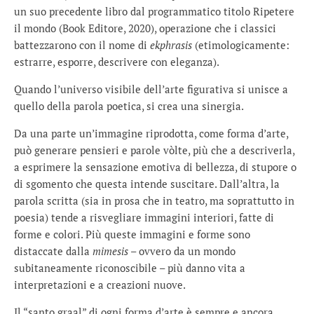
un suo precedente libro dal programmatico titolo Ripetere
il mondo (Book Editore, 2020), operazione che i classici
battezzarono con il nome di
ekphrasis
(etimologicamente:
estrarre, esporre, descrivere con eleganza).
Quando l’universo visibile dell’arte figurativa si unisce a
quello della parola poetica, si crea una sinergia.
Da una parte un’immagine riprodotta, come forma d’arte,
può generare pensieri e parole vòlte, più che a descriverla,
a esprimere la sensazione emotiva di bellezza, di stupore o
di sgomento che questa intende suscitare. Dall’altra, la
parola scritta (sia in prosa che in teatro, ma soprattutto in
poesia) tende a risvegliare immagini interiori, fatte di
forme e colori. Più queste immagini e forme sono
distaccate dalla
mimesis
– ovvero da un mondo
subitaneamente riconoscibile – più danno vita a
interpretazioni e a creazioni nuove.
Il “santo graal” di ogni forma d’arte è sempre e ancora