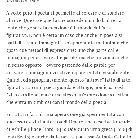
scambio di idee.
A volte però il poeta si permette di cercare e di sondare
altrove. Questo è quello che succede quando la diretta
fonte che genera la creazione è il mondo dell’arte
figurativa. E non è certo un caso che anche in poesia si
parli di “creare immagini”. Un’appropriata metonimia che
sposa due metodi di espressione: uno che parte dalle
immagini per arrivare alle parole, ma che funziona anche
in senso opposto – ovvero partendo dalle parole per
arrivare a immagini evocative rappresentate visualmente.
Quindi, ed appropriatamente, questo “altrove” fatto di arte
figurativa a cui il poeta guarda e attinge, non è poi così
“altro” o alieno, ma è esso stesso un’espressione artistica
che entra in simbiosi con il mondo della poesia.
Si tratta infatti di una operazione già sperimentata con
successo da altri autori (vedi Omero, che descrive lo scudo
di Achille [Iliade, libro 18]; o Ode su un urna greca [1918] di
John Keats) e anche dalla nostra poetessa Antonia Gaita in