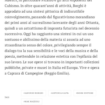
Maestri, in particolare Picasso e gli altri esponenti del
Cubismo. In oltre quarant’anni di attività, Borghi è
approdato ad una sintesi pittorica di indiscutibile
coinvolgimento, passando dal figurativismo morandiano
dei primi anni al surrealismo lacerante degli anni Ottanta,
quindi a un astrattismo di impronta futurista nel decennio
successivo. Oggi ha raggiunto una sintesi in cui un uso
sontuoso e abilissimo della materia si associa ad uno
straordinario senso del colore, privilegiando sempre il
dialogo tra la sua sensibilità e le voci della musica e della
poesia, mettendole in relazione estetica con l’epifania del
suo lavoro. Le sue opere si trovano in importanti collezioni
pubbliche, private e musei in Italia ed Europa. Vive e opera
a Caprara di Campegine (Reggio Emilia).
ALFONSO BORGHI
ANTONIA GAITA
BOOK EDITORE
TAGS
MAX MAZZOLI