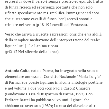
espressiva dove il verso è sempre preciso ed epurato frutto
di lunga ricerca ed esperienza poetante che non solo
riflette specularmente ma amplifica l’immagine: ed ecco
che si staccano cavalli di fuoco [con] zoccoli sonori e
criniere nel vento (p 18-19 I cavalli del Ventasso).
Verso che arriva a riuscite espressioni oniriche e va aldilà
della semplice mediazione dell’interpretazione del reale:
liquide luci […] e l’anima riposa.
(p42-43 Nel silenzio della lanca).
Antonia Gaita
, nata a Parma, ha insegnato nella scuola
elementare annessa al Convitto Nazionale “Maria Luigia”
di Parma. Sue poesie figurano in alcune antologie poetiche
e nel volume a due voci (con Paola Casoli) Chiarori
(Fondazione Cassa di Risparmio di Parma, 1997). Con
l’editore Battei ha pubblicato i volumi: I giorni che
abbiamo attraversato (1989); La casa del diavolo e altri