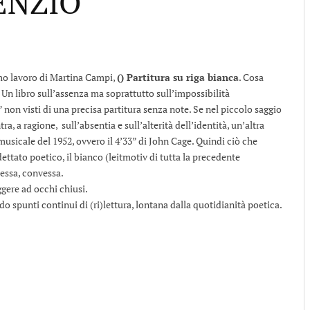
ENZIO
imo lavoro di Martina Campi,
() Partitura su riga bianca
. Cosa
? Un libro sull’assenza ma soprattutto sull’impossibilità
on visti di una precisa partitura senza note. Se nel piccolo saggio
a, a ragione, sull’absentia e sull’alterità dell’identità, un’altra
 musicale del 1952, ovvero il 4’33” di John Cage. Quindi ciò che
ettato poetico, il bianco (leitmotiv di tutta la precedente
lessa, convessa.
gere ad occhi chiusi.
o spunti continui di (ri)lettura, lontana dalla quotidianità poetica.