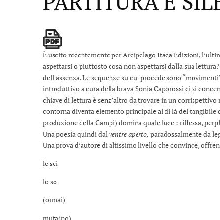
PARTITURA E SIL
È uscito recentemente per Arcipelago Itaca Edizioni, l’ult
aspettarsi o piuttosto cosa non aspettarsi dalla sua lettura
dell’assenza. Le sequenze su cui procede sono “movimenti” n
introduttivo a cura della brava Sonia Caporossi ci si concentr
chiave di lettura è senz’altro da trovare in un corrispettivo
contorna diventa elemento principale al di là del tangibile d
produzione della Campi) domina quale luce : riflessa, perp
Una poesia quindi dal
ventre aperto,
paradossalmente da leg
Una prova d’autore di altissimo livello che convince, offrend
le sei
lo so
(ormai)
muta(no)