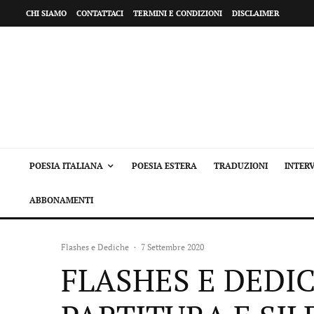
CHI SIAMO
CONTATTACI
TERMINI E CONDIZIONI
DISCLAIMER
POESIA ITALIANA
POESIA ESTERA
TRADUZIONI
INTERV
ABBONAMENTI
Flashes e Dediche
·
7 Settembre 2020
FLASHES E DEDIC