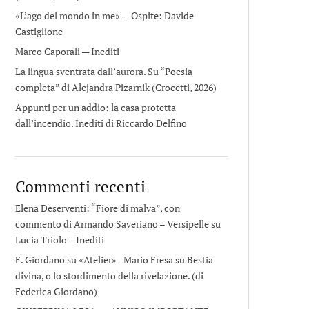
«L’ago del mondo in me» — Ospite: Davide
Castiglione
Marco Caporali — Inediti
La lingua sventrata dall’aurora. Su “Poesia
completa” di Alejandra Pizarnik (Crocetti, 2026)
Appunti per un addio: la casa protetta
dall’incendio. Inediti di Riccardo Delfino
Commenti recenti
Elena Deserventi: “Fiore di malva”, con
commento di Armando Saveriano – Versipelle
su
Lucia Triolo – Inediti
F. Giordano su «Atelier» - Mario Fresa
su
Bestia
divina, o lo stordimento della rivelazione. (di
Federica Giordano)