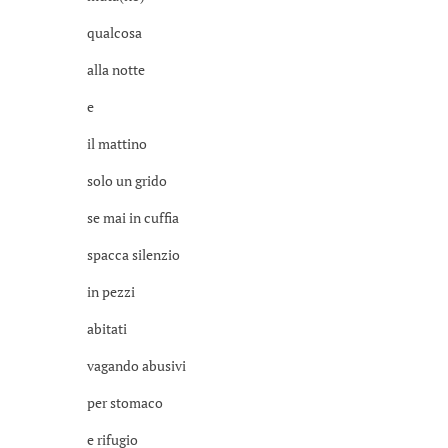
qualcosa
alla notte
e
il mattino
solo un grido
se mai in cuffia
spacca silenzio
in pezzi
abitati
vagando abusivi
per stomaco
e rifugio