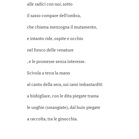
alle radici con noi, sotto
il sasso compare dell’ombra,
che chiama menzogna il mutamento,
e intanto ride, ospite e occhio
nel fresco delle venature
, e le promesse senza interesse.
Scivola a terra la mano
al canto della sera, sui rami imbastarditi
a bisbigliare, con le dita piegate trama
le unghie (smangiate), dal buio piegate
a raccolta, tra le ginocchia.