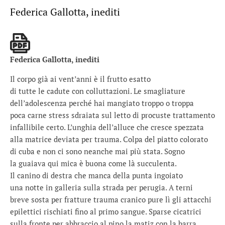
Federica Gallotta, inediti
Federica Gallotta, inediti
Il corpo già ai vent’anni è il frutto esatto
di tutte le cadute con colluttazioni. Le smagliature
dell’adolescenza perché hai mangiato troppo o troppa
poca carne stress sdraiata sul letto di procuste trattamento
infallibile certo. L’unghia dell’alluce che cresce spezzata
alla matrice deviata per trauma. Colpa del piatto colorato
di cuba e non ci sono neanche mai più stata. Sogno
la guaiava qui mica è buona come là succulenta.
Il canino di destra che manca della punta ingoiato
una notte in galleria sulla strada per perugia. A terni
breve sosta per fratture trauma cranico pure lì gli attacchi
epilettici rischiati fino al primo sangue. Sparse cicatrici
sulla fronte per abbraccio al pino la matiz con la barra