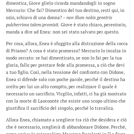
dimentica, Giove glielo ricorda mandandogli in sogno
Mercurio: Che fai? Dimentico del tuo destino, resti qui, in
ozio, schiavo di una donna? –
non illum nobis genetrix
pulcherrima talem/
promisit
.
Giove è stato chiaro, perentorio,
manda a dire ad Enea: non sei stato salvato per questo.
Per cosa, allora, Enea è sfuggito alla distruzione della rocca
di Priamo? A cosa è stato promesso? Mercurio lo incalza in
modo serrato: se hai dimenticato, se non lo fai per la tua
gloria, fallo per prestare fede alla promessa, a ciò che devi
a tuo figlio. Così, nella tensione del confronto con Didone,
Enea si difende solo con poche parole, perché il destino ha
scelto per lui un alto compito, per realizzare il quale è
necessario un sacrificio. Virgilio, infatti, ci ha già mostrato
con la morte di Laocoonte che esiste uno scopo ultimo che
giustifica il sacrificio del singolo, perché lo travalica.
Allora Enea, chiamato a scegliere tra ciò che desidera e ciò
che è necessario, sceglierà di abbandonare Didone. Perché,
come scrive lo psicanalista Massimo Recalcati in “La forza