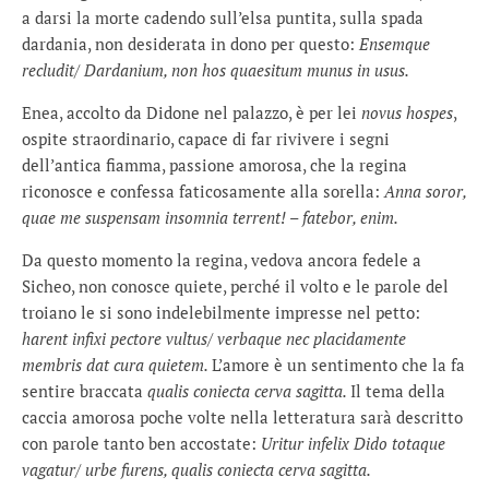
a darsi la morte cadendo sull’elsa puntita, sulla spada
dardania, non desiderata in dono per questo:
Ensemque
recludit/ Dardanium, non hos quaesitum munus in usus.
Enea, accolto da Didone nel palazzo, è per lei
novus hospes
,
ospite straordinario, capace di far rivivere i segni
dell’antica fiamma, passione amorosa, che la regina
riconosce e confessa faticosamente alla sorella:
Anna soror,
quae me suspensam
insomnia terrent!
–
fatebor, enim.
Da questo momento la regina, vedova ancora fedele a
Sicheo, non conosce quiete, perché il volto e le parole del
troiano le si sono indelebilmente impresse nel petto:
harent infixi pectore vultus/ verbaque nec placidamente
membris dat cura quietem.
L’amore è un sentimento che la fa
sentire braccata
qualis coniecta cerva sagitta.
Il tema della
caccia amorosa poche volte nella letteratura sarà descritto
con parole tanto ben accostate:
Uritur infelix Dido tota
que
vagatur
/
urbe furens, qualis coniect
a cerva sagitta.