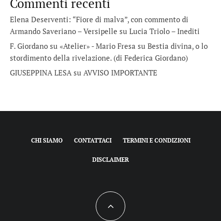
Commenti recenti
Elena Deserventi: “Fiore di malva”, con commento di
Armando Saveriano – Versipelle
su
Lucia Triolo – Inediti
F. Giordano su «Atelier» - Mario Fresa
su
Bestia divina, o lo
stordimento della rivelazione. (di Federica Giordano)
GIUSEPPINA LESA
su
AVVISO IMPORTANTE
CHI SIAMO
CONTATTACI
TERMINI E CONDIZIONI
DISCLAIMER