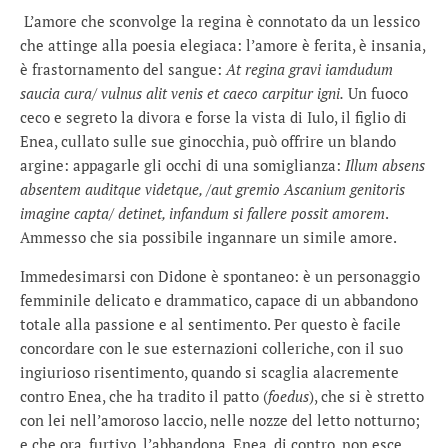
L’amore che sconvolge la regina è connotato da un lessico
che attinge alla poesia elegiaca: l’amore è ferita, è insania,
è frastornamento del sangue:
At regina gravi iamdudum
saucia cura/
vulnus alit venis et caeco carpitur igni.
Un fuoco
ceco e segreto la divora e forse la vista di Iulo, il figlio di
Enea, cullato sulle sue ginocchia, può offrire un blando
argine: appagarle gli occhi di una somiglianza:
Illum
absens
absentem
auditque videtque,
/aut gremio
Ascanium genitoris
imagine capt
a/ detinet, infandum si fallere possit amorem
.
Ammesso che sia possibile ingannare un simile amore.
Immedesimarsi con Didone è spontaneo: è un personaggio
femminile delicato e drammatico, capace di un abbandono
totale alla passione e al sentimento. Per questo è facile
concordare con le sue esternazioni colleriche, con il suo
ingiurioso risentimento, quando si scaglia alacremente
contro Enea, che ha tradito il patto (
foedus
), che si è stretto
con lei nell’amoroso laccio, nelle nozze del letto notturno;
e che ora, furtivo, l’abbandona. Enea, di contro, non esce