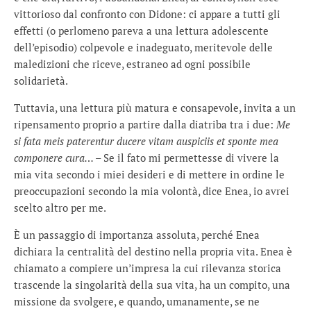
vittorioso dal confronto con Didone: ci appare a tutti gli
effetti (o perlomeno pareva a una lettura adolescente
dell’episodio) colpevole e inadeguato, meritevole delle
maledizioni che riceve, estraneo ad ogni possibile
solidarietà.
Tuttavia, una lettura più matura e consapevole, invita a un
ripensamento proprio a partire dalla diatriba tra i due:
Me
si fata meis paterentur ducere vitam auspiciis et sponte mea
componere cura… –
Se il fato mi permettesse di vivere la
mia vita secondo i miei desideri e di mettere in ordine le
preoccupazioni secondo la mia volontà, dice Enea, io avrei
scelto altro per me.
È un passaggio di importanza assoluta, perché Enea
dichiara la centralità del destino nella propria vita. Enea è
chiamato a compiere un’impresa la cui rilevanza storica
trascende la singolarità della sua vita, ha un compito, una
missione da svolgere, e quando, umanamente, se ne