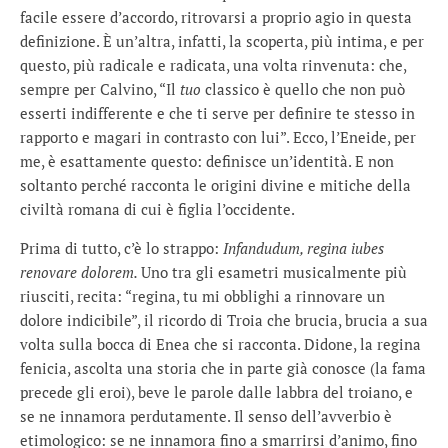
facile essere d’accordo, ritrovarsi a proprio agio in questa
definizione. È un’altra, infatti, la scoperta, più intima, e per
questo, più radicale e radicata, una volta rinvenuta: che,
sempre per Calvino, “Il
tuo
classico è quello che non può
esserti indifferente e che ti serve per definire te stesso in
rapporto e magari in contrasto con lui”. Ecco, l’Eneide, per
me, è esattamente questo: definisce un’identità. E non
soltanto perché racconta le origini divine e mitiche della
civiltà romana di cui è figlia l’occidente.
Prima di tutto, c’è lo strappo:
Infandudum, regina iubes
renovare dolorem.
Uno tra gli esametri musicalmente più
riusciti, recita: “regina, tu mi obblighi a rinnovare un
dolore indicibile”, il ricordo di Troia che brucia, brucia a sua
volta sulla bocca di Enea che si racconta. Didone, la regina
fenicia, ascolta una storia che in parte già conosce (la fama
precede gli eroi), beve le parole dalle labbra del troiano, e
se ne innamora perdutamente. Il senso dell’avverbio è
etimologico: se ne innamora fino a smarrirsi d’animo, fino