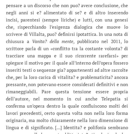
pensare a un discorso che non puo? avere conclusione, che
negli anni si e? alimentato di se? e di altro inserendo
incisi, parentesi (sempre liriche) e lutti, con una genesi
che, rispecchiando l’esigenza dialogica che muove lo
scrivere di Villalta, puo? definirsi ipotattica. In una nota di
chiusura a
Vanita? della mente
, pubblicato nel 2011, lo
scrittore parla di un «conflitto tra la costante volonta? di
tracciare una mappa e il suo ricorrente rarefarsi» per
spiegare il motivo per il quale all’interno dell’opera fossero
inseriti testi o sequenze gia? appartenenti ad altre raccolte
che, per la loro carica di vitalita? e problematicita? ancora
pressante, non potevano essere considerati definitivi e non
rimaneggiabili. Pare questa tensione essere propria
dell’autore, nel momento in cui anche Telepatia si
conferma un’opera dentro la quale confluiscono molti dei
lavori precedenti, certo questa volta non nella loro forma
originaria, ma molto chiaramente nella loro dimensione di
lingua e di significato. […] Identita? e polifonia sembrano