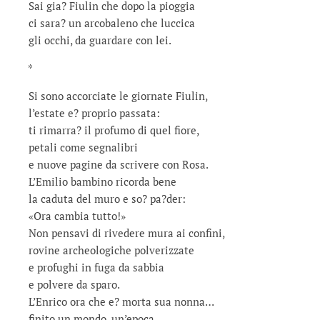
Sai gia? Fiulin che dopo la pioggia
ci sara? un arcobaleno che luccica
gli occhi, da guardare con lei.
*
Si sono accorciate le giornate Fiulin,
l’estate e? proprio passata:
ti rimarra? il profumo di quel fiore,
petali come segnalibri
e nuove pagine da scrivere con Rosa.
L’Emilio bambino ricorda bene
la caduta del muro e so? pa?der:
«Ora cambia tutto!»
Non pensavi di rivedere mura ai confini,
rovine archeologiche polverizzate
e profughi in fuga da sabbia
e polvere da sparo.
L’Enrico ora che e? morta sua nonna…
finito un mondo, un’epoca.