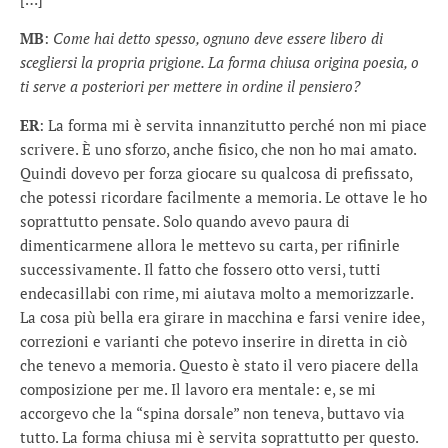
MB
:
Come hai detto spesso, ognuno deve essere libero di
scegliersi la propria prigione. La forma chiusa origina poesia, o
ti serve a posteriori per mettere in ordine il pensiero?
ER
: La forma mi è servita innanzitutto perché non mi piace
scrivere. È uno sforzo, anche fisico, che non ho mai amato.
Quindi dovevo per forza giocare su qualcosa di prefissato,
che potessi ricordare facilmente a memoria. Le ottave le ho
soprattutto pensate. Solo quando avevo paura di
dimenticarmene allora le mettevo su carta, per rifinirle
successivamente. Il fatto che fossero otto versi, tutti
endecasillabi con rime, mi aiutava molto a memorizzarle.
La cosa più bella era girare in macchina e farsi venire idee,
correzioni e varianti che potevo inserire in diretta in ciò
che tenevo a memoria. Questo è stato il vero piacere della
composizione per me. Il lavoro era mentale: e, se mi
accorgevo che la “spina dorsale” non teneva, buttavo via
tutto. La forma chiusa mi è servita soprattutto per questo.