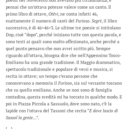
poemi nel Novecento non avevano più cittadinanza, e
pensai che un’ottava potesse valere come un canto. Il
primo libro di ottave,
Otèvi
, ne conta infatti 46,
esattamente il numero di canti del
Furioso
.
Segrè
, il libro
successivo, è di 46+46+3. Le ultime tre poesie si intitolano
Dop, cioè “dopo”, perché iniziano tutte con questa parola, e
sono testi ai quali sono molto affezionato, anche perché a
quel punto pensavo che non avrei scritto più. Sempre
riguardo all’ottava, bisogna dire che nell’Appennino Tosco-
Emiliano ha una grande tradizione. Il Maggio drammatico,
spettacolo tradizionale e popolare di versi e musica, si
recita in ottave; un tempo c’erano persone che
conoscevano a memoria il
Furioso
, sia sul versante toscano
che su quello emiliano. Anche se non sono di famiglia
contadina, questa eredità mi ha toccato in qualche modo. E
poi in Piazza Piccola a Sassuolo, dove sono nato, c’è la
lapide con l’ottava del Tassoni che recita “
E dove lascio di
Sassol la gente
…”.
[…]