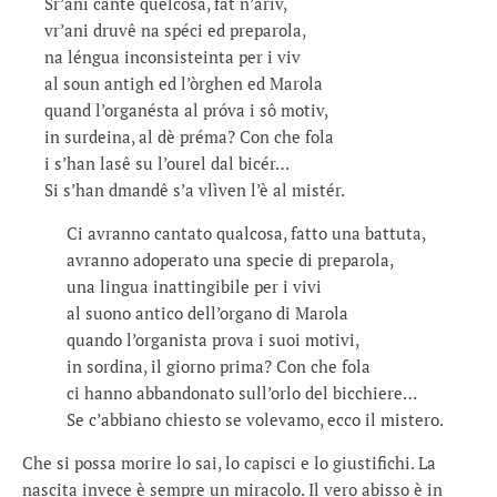
Sr’ani cantê quelcosa, fat n’ariv,
vr’ani druvê na spéci ed preparola,
na léngua inconsisteinta per i viv
al soun antigh ed l’òrghen ed Marola
quand l’organésta al próva i sô motiv,
in surdeina, al dè préma? Con che fola
i s’han lasê su l’ourel dal bicér…
Si s’han dmandê s’a vlìven l’è al mistér.
Ci avranno cantato qualcosa, fatto una battuta,
avranno adoperato una specie di preparola,
una lingua inattingibile per i vivi
al suono antico dell’organo di Marola
quando l’organista prova i suoi motivi,
in sordina, il giorno prima? Con che fola
ci hanno abbandonato sull’orlo del bicchiere…
Se c’abbiano chiesto se volevamo, ecco il mistero.
Che si possa morire lo sai, lo capisci e lo giustifichi. La
nascita invece è sempre un miracolo. Il vero abisso è in