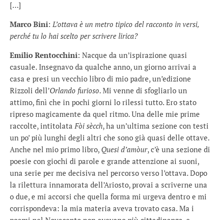
[…]
Marco Bini
:
L’ottava è un metro tipico del racconto in versi,
perché tu lo hai scelto per scrivere lirica?
Emilio Rentocchini
: Nacque da un’ispirazione quasi
casuale. Insegnavo da qualche anno, un giorno arrivai a
casa e presi un vecchio libro di mio padre, un’edizione
Rizzoli dell’
Orlando furioso
. Mi venne di sfogliarlo un
attimo, finì che in pochi giorni lo rilessi tutto. Ero stato
ripreso magicamente da quel ritmo. Una delle mie prime
raccolte, intitolata
Fòi sècch
, ha un’ultima sezione con testi
un po’ più lunghi degli altri che sono già quasi delle ottave.
Anche nel mio primo libro,
Quesi d’amòur
, c’è una sezione di
poesie con giochi di parole e grande attenzione ai suoni,
una serie per me decisiva nel percorso verso l’ottava. Dopo
la rilettura innamorata dell’Ariosto, provai a scriverne una
o due, e mi accorsi che quella forma mi urgeva dentro e mi
corrispondeva: la mia materia aveva trovato casa. Ma i