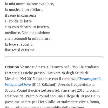
la mia ammirazione svanisce,
la musica è un sibilare,
il seno in cancrena
si gonfia di latte
e io volo dentro un insetto,
mediocre. Non ho posizione
che accomodi la mia natura:
la luce si spoglia,
fiorisce il catrame.
Cristina Venneri
è nata a Taranto nel 1986. Ha studiato
Lettere classiche presso l’Università degli Studi di
Messina. Nel 2013 esordisce con il romanzo
L’inconsapevole
bellezza del fiore
(0111 Edizioni). Avendo frequentato la
Scuola Pound (Fucine Letterarie), vince nel 2015 la prima
edizione del Premio Pound con una silloge di 10 poesie in
prossima uscita per LietoColle. Attualmente vive a Roma,
dove collabora come responsabile della sezione