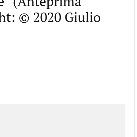
e” (Anteprima
ght: © 2020 Giulio