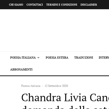
CHI SIAMO
CONTATTACI
TERMINI E CONDIZIONI
DISCLAIMER
POESIA ITALIANA
POESIA ESTERA
TRADUZIONI
INTERV
ABBONAMENTI
Poesia italiana
·
12 Settembre 2020
Chandra Livia Can