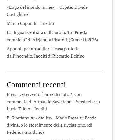
«L’ago del mondo in me» — Ospite: Davide
Castiglione
Marco Caporali — Inediti
La lingua sventrata dall’aurora. Su “Poesia
completa” di Alejandra Pizarnik (Crocetti, 2026)
Appunti per un addio: la casa protetta
dall’incendio. Inediti di Riccardo Delfino
Commenti recenti
Elena Deserventi: “Fiore di malva”, con
commento di Armando Saveriano – Versipelle
su
Lucia Triolo – Inediti
F. Giordano su «Atelier» - Mario Fresa
su
Bestia
divina, o lo stordimento della rivelazione. (di
Federica Giordano)