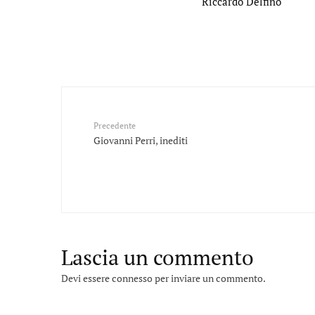
Riccardo Delfino
Precedente
Giovanni Perri, inediti
Lascia un commento
Devi essere
connesso
per inviare un commento.