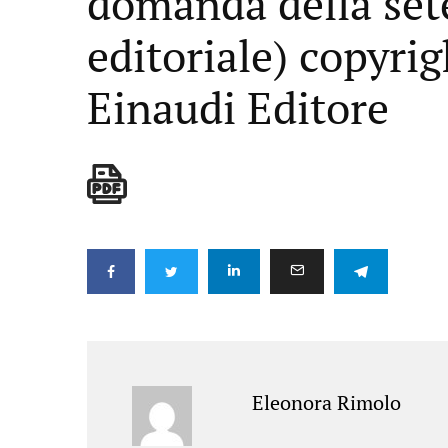
domanda della set
editoriale) copyri
Einaudi Editore
Eleonora Rimolo