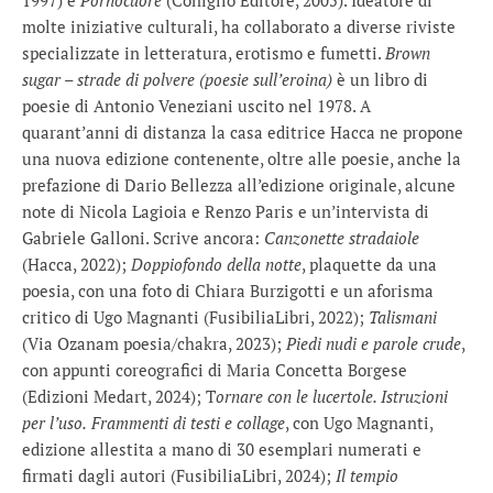
1997) e
Pornocuore
(Coniglio Editore, 2005). Ideatore di
molte iniziative culturali, ha collaborato a diverse riviste
specializzate in letteratura, erotismo e fumetti.
Brown
sugar – strade di polvere (poesie sull’eroina)
è un libro di
poesie di Antonio Veneziani uscito nel 1978. A
quarant’anni di distanza la casa editrice Hacca ne propone
una nuova edizione contenente, oltre alle poesie, anche la
prefazione di Dario Bellezza all’edizione originale, alcune
note di Nicola Lagioia e Renzo Paris e un’intervista di
Gabriele Galloni. Scrive ancora:
Canzonette stradaiole
(Hacca, 2022);
Doppiofondo della notte
, plaquette da una
poesia, con una foto di Chiara Burzigotti e un aforisma
critico di Ugo Magnanti (FusibiliaLibri, 2022);
Talismani
(Via Ozanam poesia/chakra, 2023);
Piedi nudi e parole crude
,
con appunti coreografici di Maria Concetta Borgese
(Edizioni Medart, 2024); T
ornare con le lucertole. Istruzioni
per l’uso.
Frammenti di testi e collage
, con Ugo Magnanti,
edizione allestita a mano di 30 esemplari numerati e
firmati dagli autori (FusibiliaLibri, 2024);
Il tempio