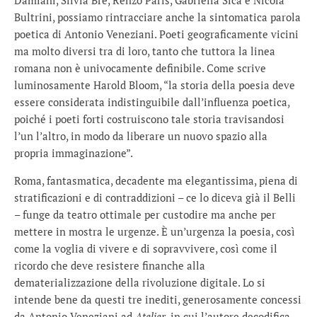
Damiani, Silvia Bre, Renzo Paris, Gabriella Sica e Nicola
Bultrini, possiamo rintracciare anche la sintomatica parola
poetica di Antonio Veneziani. Poeti geograficamente vicini
ma molto diversi tra di loro, tanto che tuttora la linea
romana non è univocamente definibile. Come scrive
luminosamente Harold Bloom, “la storia della poesia deve
essere considerata indistinguibile dall’influenza poetica,
poiché i poeti forti costruiscono tale storia travisandosi
l’un l’altro, in modo da liberare un nuovo spazio alla
propria immaginazione”.
Roma, fantasmatica, decadente ma elegantissima, piena di
stratificazioni e di contraddizioni – ce lo diceva già il Belli
– funge da teatro ottimale per custodire ma anche per
mettere in mostra le urgenze. È un’urgenza la poesia, così
come la voglia di vivere e di sopravvivere, così come il
ricordo che deve resistere finanche alla
dematerializzazione della rivoluzione digitale. Lo si
intende bene da questi tre inediti, generosamente concessi
da Antonio Veneziani ad
Atelier
, in cui l’autore decodifica,