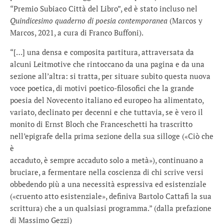
“Premio Subiaco Città del Libro”, ed è stato incluso nel
Quindicesimo quaderno di poesia contemporanea
(Marcos y
Marcos, 2021, a cura di Franco Buffoni).
“[…] una densa e composita partitura, attraversata da
alcuni Leitmotive che rintoccano da una pagina e da una
sezione all’altra: si tratta, per situare subito questa nuova
voce poetica, di motivi poetico-filosofici che la grande
poesia del Novecento italiano ed europeo ha alimentato,
variato, declinato per decenni e che tuttavia, se è vero il
monito di Ernst Bloch che Franceschetti ha trascritto
nell’epigrafe della prima sezione della sua silloge («Ciò che
è
accaduto, è sempre accaduto solo a metà»), continuano a
bruciare, a fermentare nella coscienza di chi scrive versi
obbedendo più a una necessità espressiva ed esistenziale
(«cruento atto esistenziale», definiva Bartolo Cattafi la sua
scrittura) che a un qualsiasi programma.” (dalla prefazione
di Massimo Gezzi)