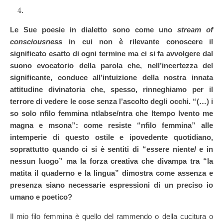
Le Sue poesie in dialetto sono come uno
stream of
consciousness
in cui non è rilevante conoscere il
significato esatto di ogni termine ma ci si fa avvolgere dal
suono evocatorio della parola che, nell’incertezza del
significante, conduce all’intuizione della nostra innata
attitudine divinatoria che, spesso, rinneghiamo per il
terrore di vedere le cose senza l’ascolto degli occhi. “(…) i
so solo nfilo femmina ntlabse/ntra che ltempo lvento me
magna e msona”: come resiste “nfilo femmina” alle
intemperie di questo ostile e ipovedente quotidiano,
soprattutto quando ci si è sentiti di “essere niente/ e in
nessun luogo” ma la forza creativa che divampa tra “la
matita il quaderno e la lingua” dimostra come assenza e
presenza siano necessarie espressioni di un preciso io
umano e poetico?
Il mio filo femmina è quello del rammendo o della cucitura o