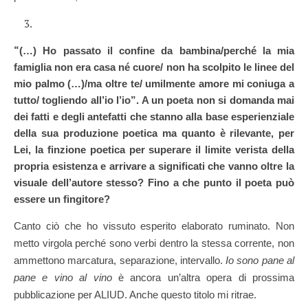
“
(…) Ho passato il confine da bambina/perché la mia
famiglia non era casa né cuore/ non ha scolpito le linee del
mio palmo (…)/ma oltre te/ umilmente amore mi coniuga a
tutto/ togliendo all’io l’io”. A un poeta non si domanda mai
dei fatti e degli antefatti che stanno alla base esperienziale
della sua produzione poetica ma quanto è rilevante, per
Lei, la finzione poetica per superare il limite verista della
propria esistenza e arrivare a significati che vanno oltre la
visuale dell’autore stesso? Fino a che punto il poeta può
essere un fingitore?
Canto ciò che ho vissuto esperito elaborato ruminato. Non
metto virgola perché sono verbi dentro la stessa corrente, non
ammettono marcatura, separazione, intervallo.
Io sono pane al
pane e vino al vino
è ancora un’altra opera di prossima
pubblicazione per ALIUD. Anche questo titolo mi ritrae.