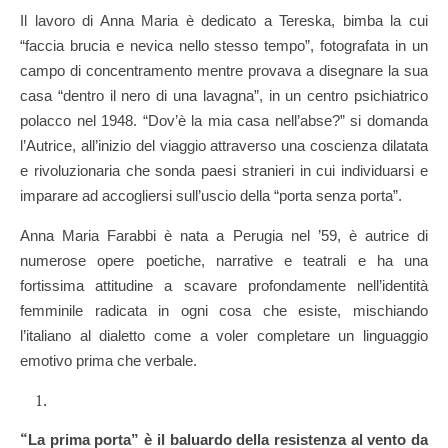
Il lavoro di Anna Maria è dedicato a Tereska, bimba la cui
“faccia brucia e nevica nello stesso tempo”, fotografata in un
campo di concentramento mentre provava a disegnare la sua
casa “dentro il nero di una lavagna”, in un centro psichiatrico
polacco nel 1948. “Dov’è la mia casa nell’abse?” si domanda
l’Autrice, all’inizio del viaggio attraverso una coscienza dilatata
e rivoluzionaria che sonda paesi stranieri in cui individuarsi e
imparare ad accogliersi sull’uscio della “porta senza porta”.
Anna Maria Farabbi è nata a Perugia nel ’59, è autrice di
numerose opere poetiche, narrative e teatrali e ha una
fortissima attitudine a scavare profondamente nell’identità
femminile radicata in ogni cosa che esiste, mischiando
l’italiano al dialetto come a voler completare un linguaggio
emotivo prima che verbale.
“
La prima porta” è il baluardo della resistenza al vento da