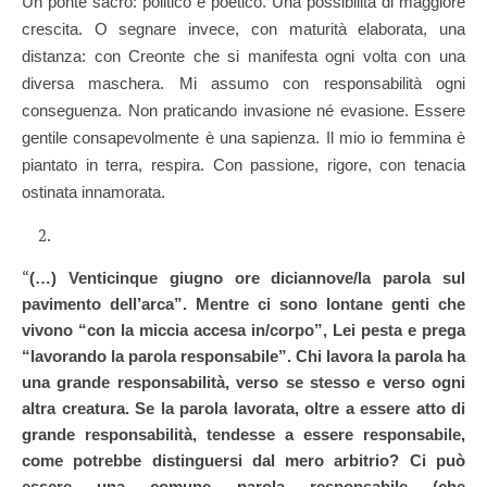
Un ponte sacro: politico e poetico. Una possibilità di maggiore
crescita. O segnare invece, con maturità elaborata, una
distanza: con Creonte che si manifesta ogni volta con una
diversa maschera. Mi assumo con responsabilità ogni
conseguenza. Non praticando invasione né evasione. Essere
gentile consapevolmente è una sapienza. Il mio io femmina è
piantato in terra, respira. Con passione, rigore, con tenacia
ostinata innamorata.
“
(…) Venticinque giugno ore diciannove/la parola sul
pavimento dell’arca”. Mentre ci sono lontane genti che
vivono “con la miccia accesa in/corpo”, Lei pesta e prega
“lavorando la parola responsabile”. Chi lavora la parola ha
una grande responsabilità, verso se stesso e verso ogni
altra creatura. Se la parola lavorata, oltre a essere atto di
grande responsabilità, tendesse a essere responsabile,
come potrebbe distinguersi dal mero arbitrio? Ci può
essere una comune parola responsabile (che