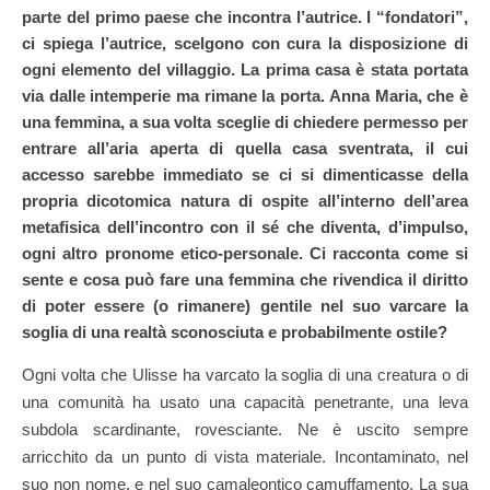
parte del primo paese che incontra l’autrice. I “fondatori”,
ci spiega l’autrice, scelgono con cura la disposizione di
ogni elemento del villaggio. La prima casa è stata portata
via dalle intemperie ma rimane la porta. Anna Maria, che è
una femmina, a sua volta sceglie di chiedere permesso per
entrare all’aria aperta di quella casa sventrata, il cui
accesso sarebbe immediato se ci si dimenticasse della
propria dicotomica natura di ospite all’interno dell’area
metafisica dell’incontro con il sé che diventa, d’impulso,
ogni altro pronome etico-personale. Ci racconta come si
sente e cosa può fare una femmina che rivendica il diritto
di poter essere (o rimanere) gentile nel suo varcare la
soglia di una realtà sconosciuta e probabilmente ostile?
Ogni volta che Ulisse ha varcato la soglia di una creatura o di
una comunità ha usato una capacità penetrante, una leva
subdola scardinante, rovesciante. Ne è uscito sempre
arricchito da un punto di vista materiale. Incontaminato, nel
suo non nome, e nel suo camaleontico camuffamento. La sua