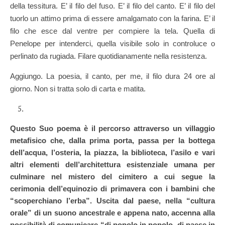
della tessitura. E’ il filo del fuso. E’ il filo del canto. E’ il filo del
tuorlo un attimo prima di essere amalgamato con la farina. E’ il
filo che esce dal ventre per compiere la tela. Quella di
Penelope per intenderci, quella visibile solo in controluce o
perlinato da rugiada. Filare quotidianamente nella resistenza.
Aggiungo. La poesia, il canto, per me, il filo dura 24 ore al
giorno. Non si tratta solo di carta e matita.
Questo Suo poema è il percorso attraverso un villaggio
metafisico che, dalla prima porta, passa per la bottega
dell’acqua, l’osteria, la piazza, la biblioteca, l’asilo e vari
altri elementi dell’architettura esistenziale umana per
culminare nel mistero del cimitero a cui segue la
cerimonia dell’equinozio di primavera con i bambini che
“scoperchiano l’erba”. Uscita dal paese, nella “cultura
orale” di un suono ancestrale e appena nato, accenna alla
possibilità di comunicare “di popolo in popolo, di paese in