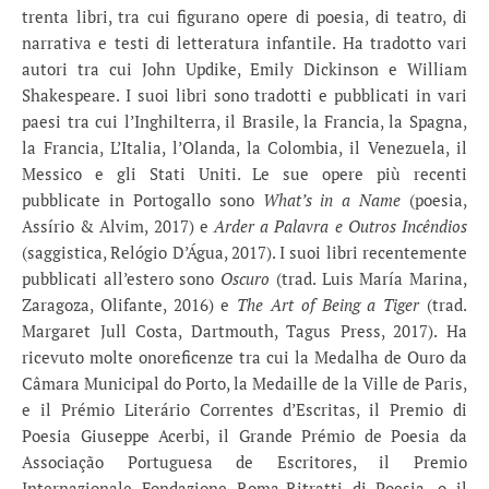
trenta libri, tra cui figurano opere di poesia, di teatro, di
narrativa e testi di letteratura infantile. Ha tradotto vari
autori tra cui John Updike, Emily Dickinson e William
Shakespeare. I suoi libri sono tradotti e pubblicati in vari
paesi tra cui l’Inghilterra, il Brasile, la Francia, la Spagna,
la Francia, L’Italia, l’Olanda, la Colombia, il Venezuela, il
Messico e gli Stati Uniti. Le sue opere più recenti
pubblicate in Portogallo sono
What’s in a Name
(poesia,
Assírio & Alvim, 2017) e
Arder a Palavra e Outros Incêndios
(saggistica, Relógio D’Água, 2017). I suoi libri recentemente
pubblicati all’estero sono
Oscuro
(trad. Luis María Marina,
Zaragoza, Olifante, 2016) e
The Art of Being a Tiger
(trad.
Margaret Jull Costa, Dartmouth, Tagus Press, 2017). Ha
ricevuto molte onoreficenze tra cui la Medalha de Ouro da
Câmara Municipal do Porto, la Medaille de la Ville de Paris,
e il Prémio Literário Correntes d’Escritas, il Premio di
Poesia Giuseppe Acerbi, il Grande Prémio de Poesia da
Associação Portuguesa de Escritores, il Premio
Internazionale Fondazione Roma-Ritratti di Poesia, o il