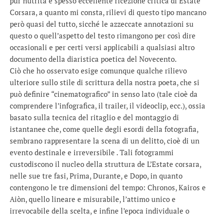
pur nutrita e spesso eccellente ricezione critica di Estate
Corsara, a quanto mi consta, rilievi di questo tipo mancano
però quasi del tutto, sicché le azzeccate annotazioni su
questo o quell’aspetto del testo rimangono per così dire
occasionali e per certi versi applicabili a qualsiasi altro
documento della diaristica poetica del Novecento.
Ciò che ho osservato esige comunque qualche rilievo
ulteriore sullo stile di scrittura della nostra poeta, che si
può definire “cinematografico” in senso lato (tale cioè da
comprendere l’infografica, il trailer, il videoclip, ecc.), ossia
basato sulla tecnica del ritaglio e del montaggio di
istantanee che, come quelle degli esordi della fotografia,
sembrano rappresentare la scena di un delitto, cioè di un
evento destinale e irreversibile . Tali fotogrammi
custodiscono il nucleo della struttura de L’Estate corsara,
nelle sue tre fasi, Prima, Durante, e Dopo, in quanto
contengono le tre dimensioni del tempo: Chronos, Kairos e
Aiòn, quello lineare e misurabile, l’attimo unico e
irrevocabile della scelta, e infine l’epoca individuale o