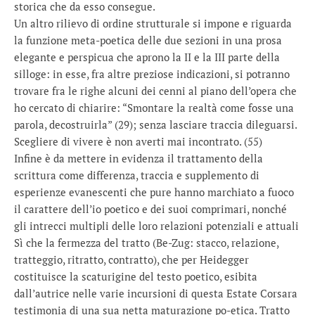
storica che da esso consegue.
Un altro rilievo di ordine strutturale si impone e riguarda
la funzione meta-poetica delle due sezioni in una prosa
elegante e perspicua che aprono la II e la III parte della
silloge: in esse, fra altre preziose indicazioni, si potranno
trovare fra le righe alcuni dei cenni al piano dell’opera che
ho cercato di chiarire: “Smontare la realtà come fosse una
parola, decostruirla” (29); senza lasciare traccia dileguarsi.
Scegliere di vivere è non averti mai incontrato. (55)
Infine è da mettere in evidenza il trattamento della
scrittura come differenza, traccia e supplemento di
esperienze evanescenti che pure hanno marchiato a fuoco
il carattere dell’io poetico e dei suoi comprimari, nonché
gli intrecci multipli delle loro relazioni potenziali e attuali
Sì che la fermezza del tratto (Be-Zug: stacco, relazione,
tratteggio, ritratto, contratto), che per Heidegger
costituisce la scaturigine del testo poetico, esibita
dall’autrice nelle varie incursioni di questa Estate Corsara
testimonia di una sua netta maturazione po-etica. Tratto