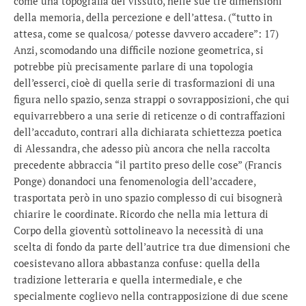
come una topografia del vissuto, nelle sue tre dimensioni
della memoria, della percezione e dell’attesa. (“tutto in
attesa, come se qualcosa/ potesse davvero accadere”: 17)
Anzi, scomodando una difficile nozione geometrica, si
potrebbe più precisamente parlare di una topologia
dell’esserci, cioè di quella serie di trasformazioni di una
figura nello spazio, senza strappi o sovrapposizioni, che qui
equivarrebbero a una serie di reticenze o di contraffazioni
dell’accaduto, contrari alla dichiarata schiettezza poetica
di Alessandra, che adesso più ancora che nella raccolta
precedente abbraccia “il partito preso delle cose” (Francis
Ponge) donandoci una fenomenologia dell’accadere,
trasportata però in uno spazio complesso di cui bisognerà
chiarire le coordinate. Ricordo che nella mia lettura di
Corpo della gioventù sottolineavo la necessità di una
scelta di fondo da parte dell’autrice tra due dimensioni che
coesistevano allora abbastanza confuse: quella della
tradizione letteraria e quella intermediale, e che
specialmente coglievo nella contrapposizione di due scene