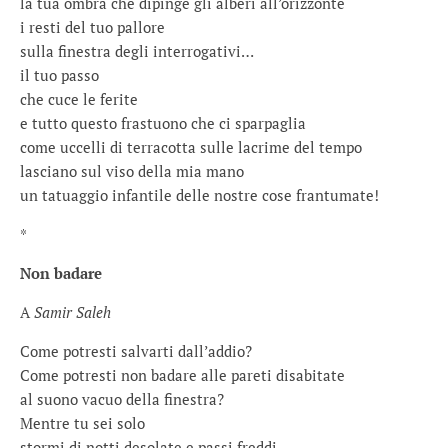
la tua ombra che dipinge gli alberi all’orizzonte
i resti del tuo pallore
sulla finestra degli interrogativi…
il tuo passo
che cuce le ferite
e tutto questo frastuono che ci sparpaglia
come uccelli di terracotta sulle lacrime del tempo
lasciano sul viso della mia mano
un tatuaggio infantile delle nostre cose frantumate!
*
Non badare
A
Samir Saleh
Come potresti salvarti dall’addio?
Come potresti non badare alle pareti disabitate
al suono vacuo della finestra?
Mentre tu sei solo
stormi di notti desolate e passi freddi