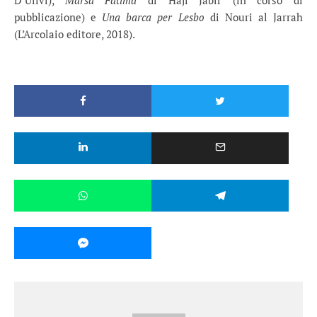
D’Ulivi),
Marsa Fatima
di Haji Jabir (in corso di
pubblicazione) e
Una barca per Lesbo
di Nouri al Jarrah
(L’Arcolaio editore, 2018).