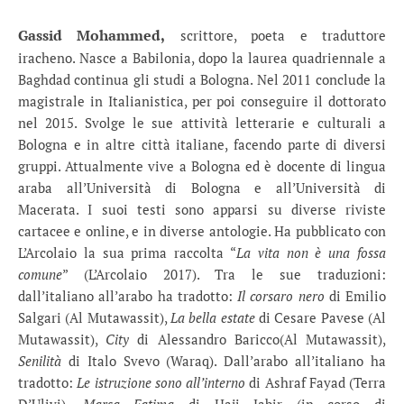
Gassid Mohammed,
scrittore, poeta e traduttore
iracheno. Nasce a Babilonia, dopo la laurea quadriennale a
Baghdad continua gli studi a Bologna. Nel 2011 conclude la
magistrale in Italianistica, per poi conseguire il dottorato
nel 2015. Svolge le sue attività letterarie e culturali a
Bologna e in altre città italiane, facendo parte di diversi
gruppi. Attualmente vive a Bologna ed è docente di lingua
araba all’Università di Bologna e all’Università di
Macerata. I suoi testi sono apparsi su diverse riviste
cartacee e online, e in diverse antologie. Ha pubblicato con
L’Arcolaio la sua prima raccolta “
La vita non è una fossa
comune
” (L’Arcolaio 2017). Tra le sue traduzioni:
dall’italiano all’arabo ha tradotto:
Il corsaro nero
di Emilio
Salgari (Al Mutawassit),
La bella estate
di Cesare Pavese (Al
Mutawassit),
City
di Alessandro Baricco(Al Mutawassit),
Senilità
di Italo Svevo (Waraq). Dall’arabo all’italiano ha
tradotto:
Le istruzione sono all’interno
di Ashraf Fayad (Terra